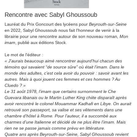
Rencontre avec Sabyl Ghoussoub
Lauréat du Prix Goncourt des lycéens pour
Beyrouth-sur-Seine
en 2022, Sabyl Ghoussoub nous fait l'honneur de venir à la
librairie pour une rencontre autour de son nouveau roman
, Mon
imam
, publié aux éditions Stock.
Le mot de l'éditeur :
« J’aurais beaucoup aimé rencontrer aujourd’hui chacun des
témoins qui savaient “de source sûre” où était l’imam. Dans le
monde des adultes, c’est cela avoir du pouvoir : savoir avant les
autres. Mais à quoi jouent ces femmes et ces hommes ? Au
Cluedo ? »
Le 31 août 1978, l’imam que certains surnomment le Che
Guevara libanais ou le Martin Luther King chiite disparaît après
avoir rencontré le colonel Mouammar Kadhafi en Libye. On aurait
retrouvé son passeport, sa valise et ses vêtements dans une
chambre d’hôtel à Rome. Pour l’auteur, il a succombé aux
charmes d’une Italienne et décidé de ne plus être l’imam. Mais
rien ne se passe jamais comme prévu en littérature.
Quatre ans après Beyrouth-sur-Seine, Sabyl Ghoussoub revient