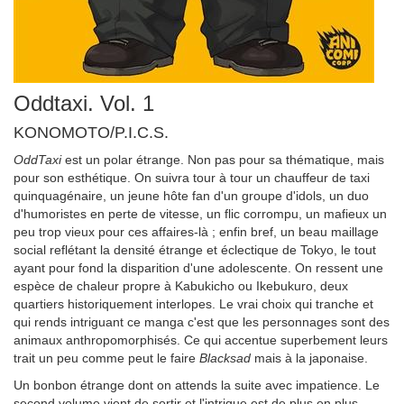
Oddtaxi. Vol. 1
KONOMOTO/P.I.C.S.
OddTaxi
est un polar étrange. Non pas pour sa thématique, mais
pour son esthétique. On suivra tour à tour un chauffeur de taxi
quinquagénaire, un jeune hôte fan d'un groupe d'idols, un duo
d'humoristes en perte de vitesse, un flic corrompu, un mafieux un
peu trop vieux pour ces affaires-là ; enfin bref, un beau maillage
social reflétant la densité étrange et éclectique de Tokyo, le tout
ayant pour fond la disparition d'une adolescente. On ressent une
espèce de chaleur propre à Kabukicho ou Ikebukuro, deux
quartiers historiquement interlopes. Le vrai choix qui tranche et
qui rends intriguant ce manga c'est que les personnages sont des
animaux anthropomorphisés. Ce qui accentue superbement leurs
trait un peu comme peut le faire
Blacksad
mais à la japonaise.
Un bonbon étrange dont on attends la suite avec impatience. Le
second volume vient de sortir et l'intrigue est de plus en plus