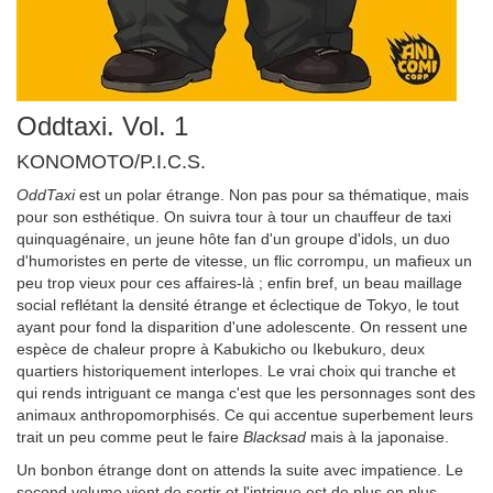
Oddtaxi. Vol. 1
KONOMOTO/P.I.C.S.
OddTaxi
est un polar étrange. Non pas pour sa thématique, mais
pour son esthétique. On suivra tour à tour un chauffeur de taxi
quinquagénaire, un jeune hôte fan d'un groupe d'idols, un duo
d'humoristes en perte de vitesse, un flic corrompu, un mafieux un
peu trop vieux pour ces affaires-là ; enfin bref, un beau maillage
social reflétant la densité étrange et éclectique de Tokyo, le tout
ayant pour fond la disparition d'une adolescente. On ressent une
espèce de chaleur propre à Kabukicho ou Ikebukuro, deux
quartiers historiquement interlopes. Le vrai choix qui tranche et
qui rends intriguant ce manga c'est que les personnages sont des
animaux anthropomorphisés. Ce qui accentue superbement leurs
trait un peu comme peut le faire
Blacksad
mais à la japonaise.
Un bonbon étrange dont on attends la suite avec impatience. Le
second volume vient de sortir et l'intrigue est de plus en plus