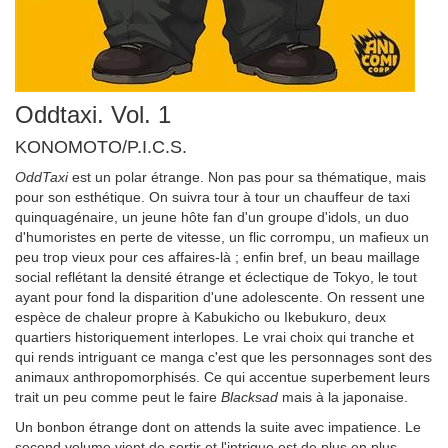
Oddtaxi. Vol. 1
KONOMOTO/P.I.C.S.
OddTaxi
est un polar étrange. Non pas pour sa thématique, mais
pour son esthétique. On suivra tour à tour un chauffeur de taxi
quinquagénaire, un jeune hôte fan d'un groupe d'idols, un duo
d'humoristes en perte de vitesse, un flic corrompu, un mafieux un
peu trop vieux pour ces affaires-là ; enfin bref, un beau maillage
social reflétant la densité étrange et éclectique de Tokyo, le tout
ayant pour fond la disparition d'une adolescente. On ressent une
espèce de chaleur propre à Kabukicho ou Ikebukuro, deux
quartiers historiquement interlopes. Le vrai choix qui tranche et
qui rends intriguant ce manga c'est que les personnages sont des
animaux anthropomorphisés. Ce qui accentue superbement leurs
trait un peu comme peut le faire
Blacksad
mais à la japonaise.
Un bonbon étrange dont on attends la suite avec impatience. Le
second volume vient de sortir et l'intrigue est de plus en plus