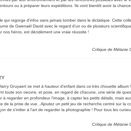
entours ou à préparer leurs expéditions. Ils vont bientôt avoir la chance
e qui regorge d'infos sans jamais tomber dans le dictatique. Cette colle
plume de Gwenaël David avec le regard d'un ou de plusieurs scientifique
 nos héros, est décidément une vraie réussite !
Critique de Mélanie Ca
RY
rry Gruyaert se met à hauteur d'enfant dans ce très chouette album ! 
mi toute son oeuvre, et pose, en regard de chacune, une série de ques
ur à regarder en profondeur l'image, à capter les petits détails, mais au
e de la prise de vue...Ajoutez un petit jeu de recherche centré sur la c
on de s'initier à l'art de regarder la photographie ! Pour tous les curie
Critique de Mélanie Ca