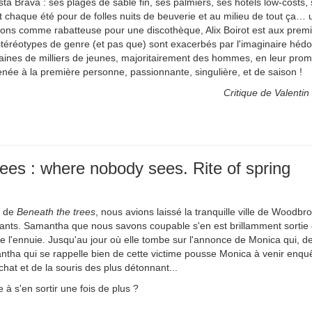
sta Brava : ses plages de sable fin, ses palmiers, ses hôtels low-costs
t chaque été pour de folles nuits de beuverie et au milieu de tout ça…
aisons comme rabatteuse pour une discothèque, Alix Boirot est aux prem
éréotypes de genre (et pas que) sont exacerbés par l'imaginaire hédonis
ines de milliers de jeunes, majoritairement des hommes, en leur prom
née à la première personne, passionnante, singulière, et de saison !
Critique de Valentin 
ees : where nobody sees. Rite of spring
e de
Beneath the trees
, nous avions laissé la tranquille ville de Woodb
ants. Samantha que nous savons coupable s'en est brillamment sortie e
ine l'ennuie. Jusqu'au jour où elle tombe sur l'annonce de Monica qui, 
ntha qui se rappelle bien de cette victime pousse Monica à venir enq
hat et de la souris des plus détonnant...
 à s'en sortir une fois de plus ?