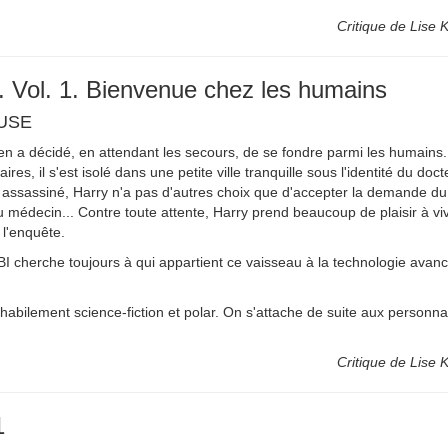
Critique de Lise K
. Vol. 1. Bienvenue chez les humains
USE
ien a décidé, en attendant les secours, de se fondre parmi les humains.
res, il s'est isolé dans une petite ville tranquille sous l'identité du do
st assassiné, Harry n'a pas d'autres choix que d'accepter la demande du m
u médecin... Contre toute attente, Harry prend beaucoup de plaisir à vi
 l'enquête.
BI cherche toujours à qui appartient ce vaisseau à la technologie avan
abilement science-fiction et polar. On s'attache de suite aux personna
Critique de Lise K
1