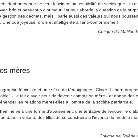
ets dont personne ne veut fascinent sa sensibilité de sociologue : ils 
! Avec brio et beaucoup d'humour, l'auteur aborde la question de la sur
la gestion des déchets, mais il parle aussi des valeurs qui nous poussent
 Une ode joyeuse, drôle et intelligente à l'anti-conformisme !
Critique de Matilde B
nos mères
E
iographie féministe et une série de témoignages, Claire Richard propos
bie" - le fait d'avoir peur de devenir comme sa mère - et donne des c
hender les relations mères-filles à l'ombre de la société patriarcale.
chemine vers une forme d'apaisement, une tentative de renouer le dial
ue dans la volonté des filles de se construire à l'inverse du modèle ma
Critique de Solène 