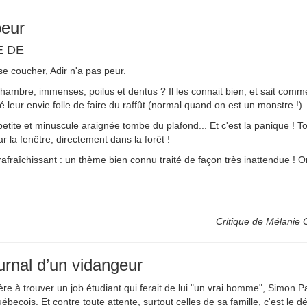
peur
E DE
se coucher, Adir n'a pas peur.
ambre, immenses, poilus et dentus ? Il les connait bien, et sait comme
 leur envie folle de faire du raffût (normal quand on est un monstre !)
petite et minuscule araignée tombe du plafond... Et c'est la panique ! To
ar la fenêtre, directement dans la forêt !
 rafraîchissant : un thème bien connu traité de façon très inattendue !
Critique de Mélanie Ca
urnal d’un vidangeur
e à trouver un job étudiant qui ferait de lui "un vrai homme", Simon P
ébecois. Et contre toute attente, surtout celles de sa famille, c'est le d