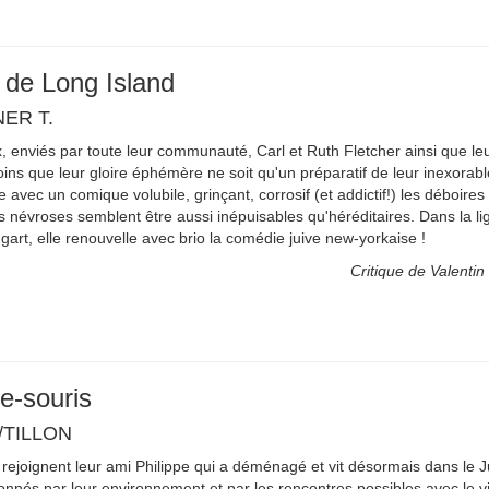
de Long Island
ER T.
, enviés par toute leur communauté, Carl et Ruth Fletcher ainsi que leu
 moins que leur gloire éphémère ne soit qu'un préparatif de leur inexorab
vec un comique volubile, grinçant, corrosif (et addictif!) les déboires 
es névroses semblent être aussi inépuisables qu'héréditaires. Dans la 
art, elle renouvelle avec brio la comédie juive new-yorkaise !
Critique de Valentin 
e-souris
/TILLON
 rejoignent leur ami Philippe qui a déménagé et vit désormais dans le 
ionnés par leur environnement et par les rencontres possibles avec le v