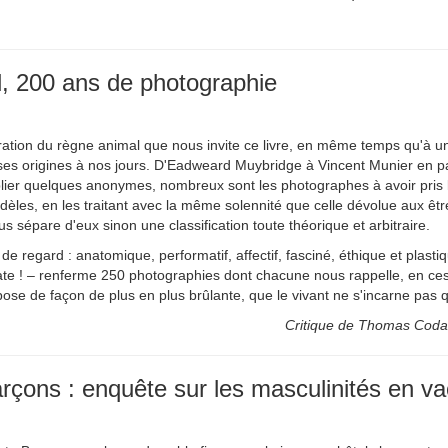
, 200 ans de photographie
ration du règne animal que nous invite ce livre, en même temps qu'à une
ses origines à nos jours. D'Eadweard Muybridge à Vincent Munier en pas
ublier quelques anonymes, nombreux sont les photographes à avoir pri
èles, en les traitant avec la même solennité que celle dévolue aux ê
s sépare d'eux sinon une classification toute théorique et arbitraire.
 de regard : anatomique, performatif, affectif, fasciné, éthique et plast
ate ! – renferme 250 photographies dont chacune nous rappelle, en ce
pose de façon de plus en plus brûlante, que le vivant ne s'incarne pas
Critique de Thomas Codacc
arçons : enquête sur les masculinités en v