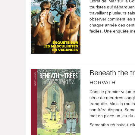
Lloret del Mar sur la Co
touristes qui débarquen
travaillant plusieurs s
observer comment les st
chaque année des centa
faciles. Une enquête me
Beneath the tr
HORVATH
Dans le premier volum
série de meurtres sangl
tranquille. Mais la rout
son frère disparu. Sama
met en place un jeu du c
Samantha réussira-t-elle