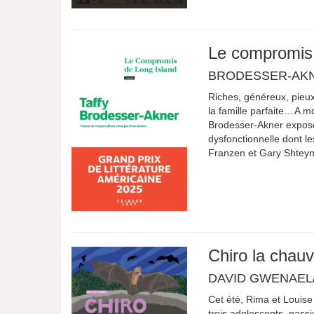
Le compromis 
BRODESSER-AKN
Riches, généreux, pieux
la famille parfaite... A
Brodesser-Akner expose a
dysfonctionnelle dont l
Franzen et Gary Shteyng
Chiro la chauv
DAVID GWENAEL
Cet été, Rima et Louise
trois adolescents, pass