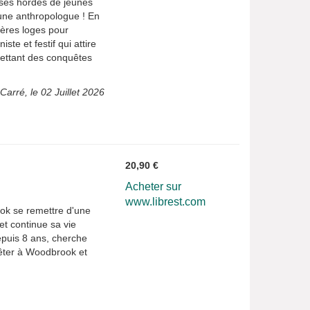
, ses hordes de jeunes
 une anthropologue ! En
ières loges pour
te et festif qui attire
ettant des conquêtes
Carré, le 02 Juillet 2026
20,90 €
Acheter sur
www.librest.com
rook se remettre d'une
t continue sa vie
depuis 8 ans, cherche
uêter à Woodbrook et